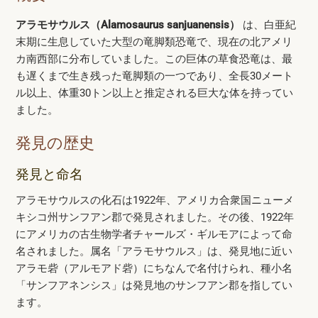
アラモサウルス（Alamosaurus sanjuanensis）
は、白亜紀
末期に生息していた大型の竜脚類恐竜で、現在の北アメリ
カ南西部に分布していました。この巨体の草食恐竜は、最
も遅くまで生き残った竜脚類の一つであり、全長30メート
ル以上、体重30トン以上と推定される巨大な体を持ってい
ました。
発見の歴史
発見と命名
アラモサウルスの化石は1922年、アメリカ合衆国ニューメ
キシコ州サンフアン郡で発見されました。その後、1922年
にアメリカの古生物学者チャールズ・ギルモアによって命
名されました。属名「アラモサウルス」は、発見地に近い
アラモ砦（アルモアド砦）にちなんで名付けられ、種小名
「サンフアネンシス」は発見地のサンフアン郡を指してい
ます。