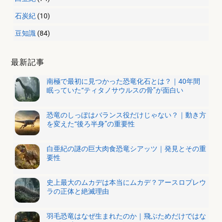
石炭紀
(10)
豆知識
(84)
最新記事
南極で最初に見つかった恐竜化石とは？｜40年間
眠っていた“ティタノサウルスの骨”が面白い
恐竜のしっぽはバランス役だけじゃない？｜動き方
を変えた“後ろ半身”の重要性
白亜紀の謎の巨大肉食恐竜シアッツ｜発見とその重
要性
史上最大のムカデは本当にムカデ？アースロプレウ
ラの正体と絶滅理由
羽毛恐竜はなぜ生まれたのか｜飛ぶためだけではな