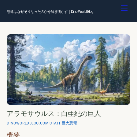
Skip
Men
to
恐竜はなぜそうなったのかを解き明かす｜Dino World Blog
content
アラモサウルス：白亜紀の巨人
巨大恐竜
DINOWORLDBLOG.COM STAFF
概要