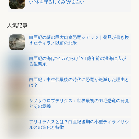
い“体を守るしくみ”が面白い
人気記事
白亜紀の謎の巨大肉食恐竜シアッツ｜発見が書き換
えたティラノ以前の北米
白亜紀の海は“イカだらけ”？1億年前の深海に広が
る生態系
白亜紀：中生代最後の時代に恐竜が絶滅した理由と
は？
シノサウロプテリクス：世界最初の羽毛恐竜の発見
とその意義
アリオラムスとは？白亜紀後期の小型ティラノサウ
ルスの進化と特徴