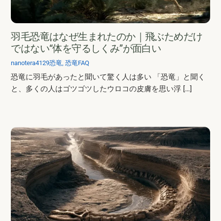
羽毛恐竜はなぜ生まれたのか｜飛ぶためだけ
ではない“体を守るしくみ”が面白い
nanotera4129
恐竜
,
恐竜FAQ
恐竜に羽毛があったと聞いて驚く人は多い 「恐竜」と聞く
と、多くの人はゴツゴツしたウロコの皮膚を思い浮 […]