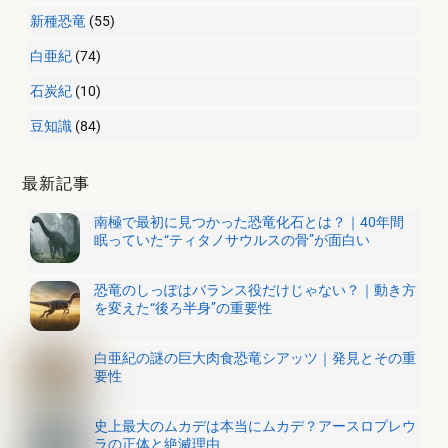
新種恐竜
(55)
白亜紀
(74)
石炭紀
(10)
豆知識
(84)
最新記事
南極で最初に見つかった恐竜化石とは？｜40年間
眠っていた“ティタノサウルスの骨”が面白い
恐竜のしっぽはバランス役だけじゃない？｜動き方
を変えた“後ろ半身”の重要性
白亜紀の謎の巨大肉食恐竜シアッツ｜発見とその重
要性
史上最大のムカデは本当にムカデ？アースロプレウ
ラの正体と絶滅理由