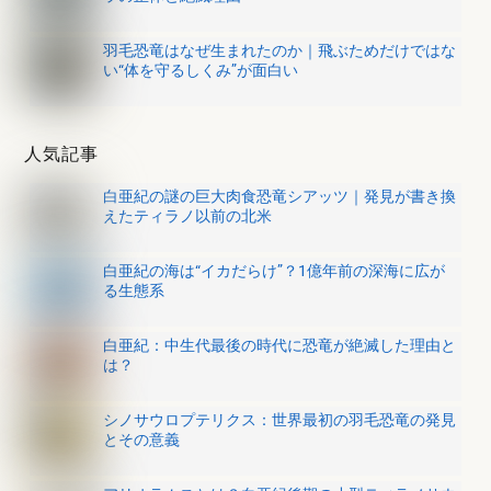
羽毛恐竜はなぜ生まれたのか｜飛ぶためだけではな
い“体を守るしくみ”が面白い
人気記事
白亜紀の謎の巨大肉食恐竜シアッツ｜発見が書き換
えたティラノ以前の北米
白亜紀の海は“イカだらけ”？1億年前の深海に広が
る生態系
白亜紀：中生代最後の時代に恐竜が絶滅した理由と
は？
シノサウロプテリクス：世界最初の羽毛恐竜の発見
とその意義