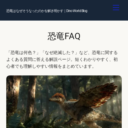
Skip
Men
to
恐竜はなぜそうなったのかを解き明かす｜Dino World Blog
content
恐竜FAQ
「恐竜は何色？」「なぜ絶滅した？」など、恐竜に関する
よくある質問に答える解説ページ。短くわかりやすく、初
心者でも理解しやすい情報をまとめています。