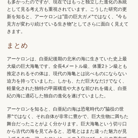
も多かったのですが、現在ではもっと独立した進化の系統
として見る考え方も重視されています。こうした研究の更
新を知ると、アーケロンは“昔の巨大ガメ”ではなく、“今も
見方が変わり続けている生き物”としてさらに面白く見えて
きます。
まとめ
アーケロンは、白亜紀後期の北米の海に生きていた史上最
大級の巨大海亀です。全長4メートル級、体重2トン級とも
推定されるその体は、現代の海亀とは比べものにならない
迫力を持っていました。しかも、ただ巨大なだけでなく、
軽量化された独特の甲羅構造や大きな前ひれを備え、白亜
紀の海に適応した独自の進化を遂げていました。
アーケロンを知ると、白亜紀の海は恐竜時代の“脇役の世
界”ではなく、それ自体が非常に豊かで、巨大生物に満ちた
舞台だったことがよく分かります。巨大海亀という切り口
から古代の海を見てみると、恐竜とはまた違った魅力が見