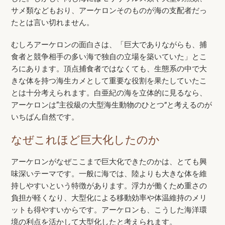
サメ類などもおり、アーケロンそのものが海の支配者だっ
たとは言い切れません。
むしろアーケロンの面白さは、「巨大でありながらも、捕
食者と競争相手の多い海で独自の立場を築いていた」とこ
ろにあります。頂点捕食者ではなくても、生態系の中で大
きな体を持つ海生カメとして重要な役割を果たしていたこ
とは十分考えられます。白亜紀の海を立体的に見るなら、
アーケロンは“主役級の大型海生動物のひとつ”と考えるのが
いちばん自然です。
なぜこれほど巨大化したのか
アーケロンがなぜここまで巨大化できたのかは、とても興
味深いテーマです。一般に海では、陸よりも大きな体を維
持しやすいという特徴があります。浮力が働くため重さの
負担が軽くなり、大型化による移動効率や体温維持のメリ
ットも得やすいからです。アーケロンも、こうした海洋環
境の利点を活かして大型化したと考えられます。