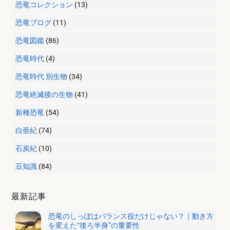
恐竜コレクション
(13)
恐竜ブログ
(11)
恐竜図鑑
(86)
恐竜時代
(4)
恐竜時代 別生物
(34)
恐竜絶滅後の生物
(41)
新種恐竜
(54)
白亜紀
(74)
石炭紀
(10)
豆知識
(84)
最新記事
恐竜のしっぽはバランス役だけじゃない？｜動き方
を変えた“後ろ半身”の重要性