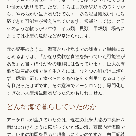
い部分があります。ただ、くちばしの形や頭骨のつくりか
ら、やわらかい生き物だけでなく、ある程度幅広い餌に対
応できた可能性が考えられています。候補としては、クラ
ゲのような軟らかい生物、イカ類、貝類、甲殻類、場合に
よっては小型の魚類などが挙げられます。
元の記事のように「海藻から小魚までの雑食」と単純にま
とめるよりは、「かなり柔軟な食性を持っていた可能性が
ある」と書くほうが今の理解には合っています。巨大な海
亀が白亜紀の海で長く生きるには、ひとつの餌だけに頼ら
ず、環境に応じて食べられるものを広く利用できるほうが
有利だったはずです。その意味でアーケロンは、専門化し
すぎない大型海生動物だったのかもしれません。
どんな海で暮らしていたのか
アーケロンが生きていたのは、現在の北米大陸の中央部を
南北に分けるように広がっていた浅い海、西部内陸海路で
す。いまの地図を見ると想像しにくいのですが、白亜紀後