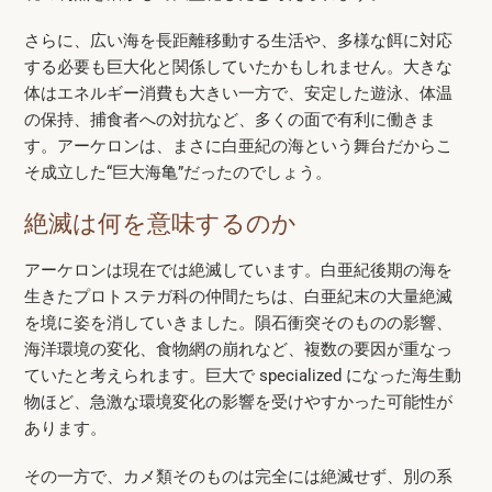
さらに、広い海を長距離移動する生活や、多様な餌に対応
する必要も巨大化と関係していたかもしれません。大きな
体はエネルギー消費も大きい一方で、安定した遊泳、体温
の保持、捕食者への対抗など、多くの面で有利に働きま
す。アーケロンは、まさに白亜紀の海という舞台だからこ
そ成立した“巨大海亀”だったのでしょう。
絶滅は何を意味するのか
アーケロンは現在では絶滅しています。白亜紀後期の海を
生きたプロトステガ科の仲間たちは、白亜紀末の大量絶滅
を境に姿を消していきました。隕石衝突そのものの影響、
海洋環境の変化、食物網の崩れなど、複数の要因が重なっ
ていたと考えられます。巨大で specialized になった海生動
物ほど、急激な環境変化の影響を受けやすかった可能性が
あります。
その一方で、カメ類そのものは完全には絶滅せず、別の系