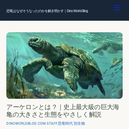
Skip
Men
to
恐竜はなぜそうなったのかを解き明かす｜Dino World Blog
content
アーケロンとは？｜史上最大級の巨大海
亀の大きさと生態をやさしく解説
恐竜時代 別生物
DINOWORLDBLOG.COM STAFF