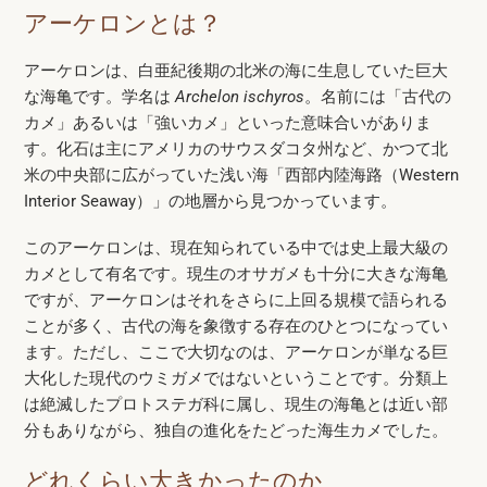
アーケロンとは？
アーケロンは、白亜紀後期の北米の海に生息していた巨大
な海亀です。学名は
Archelon ischyros
。名前には「古代の
カメ」あるいは「強いカメ」といった意味合いがありま
す。化石は主にアメリカのサウスダコタ州など、かつて北
米の中央部に広がっていた浅い海「西部内陸海路（Western
Interior Seaway）」の地層から見つかっています。
このアーケロンは、現在知られている中では史上最大級の
カメとして有名です。現生のオサガメも十分に大きな海亀
ですが、アーケロンはそれをさらに上回る規模で語られる
ことが多く、古代の海を象徴する存在のひとつになってい
ます。ただし、ここで大切なのは、アーケロンが単なる巨
大化した現代のウミガメではないということです。分類上
は絶滅したプロトステガ科に属し、現生の海亀とは近い部
分もありながら、独自の進化をたどった海生カメでした。
どれくらい大きかったのか