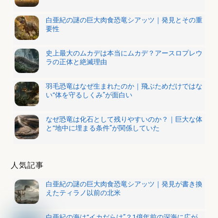
白亜紀の謎の巨大肉食恐竜シアッツ｜発見とその重
要性
史上最大のムカデは本当にムカデ？アースロプレウ
ラの正体と絶滅理由
羽毛恐竜はなぜ生まれたのか｜飛ぶためだけではな
い“体を守るしくみ”が面白い
なぜ恐竜は化石として残りやすいのか？｜巨大な体
と“地中に埋まる条件”が関係していた
人気記事
白亜紀の謎の巨大肉食恐竜シアッツ｜発見が書き換
えたティラノ以前の北米
白亜紀の海は“イカだらけ”？1億年前の深海に広が