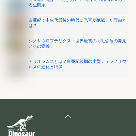
る生態系
白亜紀：中生代最後の時代に恐竜が絶滅した理由と
は？
シノサウロプテリクス：世界最初の羽毛恐竜の発見
とその意義
アリオラムスとは？白亜紀後期の小型ティラノサウ
ルスの進化と特徴
Back
To
Top