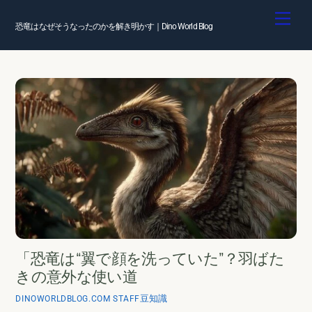
Skip
Men
to
恐竜はなぜそうなったのかを解き明かす｜Dino World Blog
content
「恐竜は“翼で顔を洗っていた”？羽ばた
きの意外な使い道
豆知識
DINOWORLDBLOG.COM STAFF