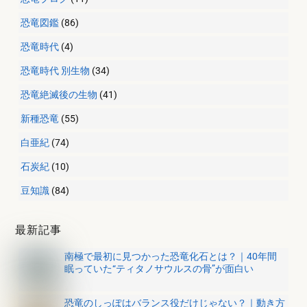
恐竜図鑑
(86)
恐竜時代
(4)
恐竜時代 別生物
(34)
恐竜絶滅後の生物
(41)
新種恐竜
(55)
白亜紀
(74)
石炭紀
(10)
豆知識
(84)
最新記事
南極で最初に見つかった恐竜化石とは？｜40年間
眠っていた“ティタノサウルスの骨”が面白い
恐竜のしっぽはバランス役だけじゃない？｜動き方