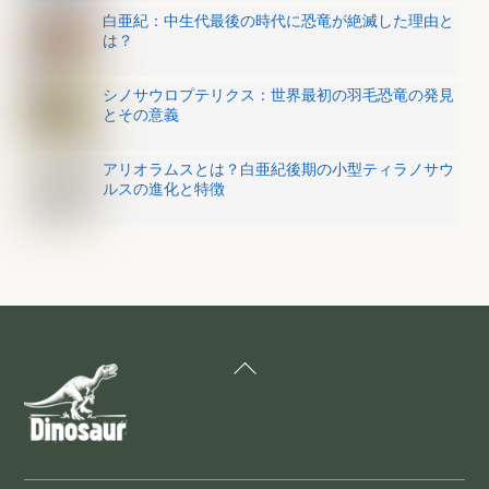
白亜紀：中生代最後の時代に恐竜が絶滅した理由と
は？
シノサウロプテリクス：世界最初の羽毛恐竜の発見
とその意義
アリオラムスとは？白亜紀後期の小型ティラノサウ
ルスの進化と特徴
Back
To
Top