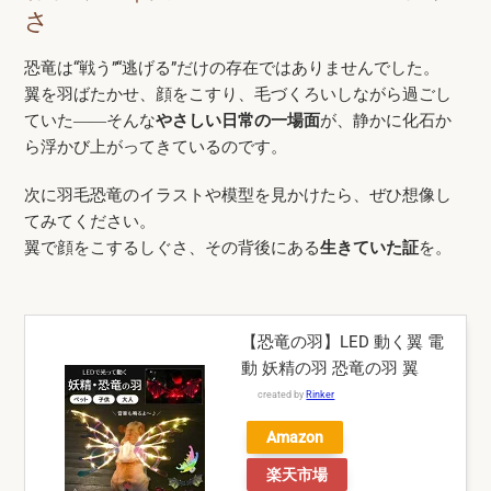
さ
恐竜は“戦う”“逃げる”だけの存在ではありませんでした。
翼を羽ばたかせ、顔をこすり、毛づくろいしながら過ごし
ていた――そんな
やさしい日常の一場面
が、静かに化石か
ら浮かび上がってきているのです。
次に羽毛恐竜のイラストや模型を見かけたら、ぜひ想像し
てみてください。
翼で顔をこするしぐさ、その背後にある
生きていた証
を。
【恐竜の羽】LED 動く翼 電
動 妖精の羽 恐竜の羽 翼
created by
Rinker
Amazon
楽天市場