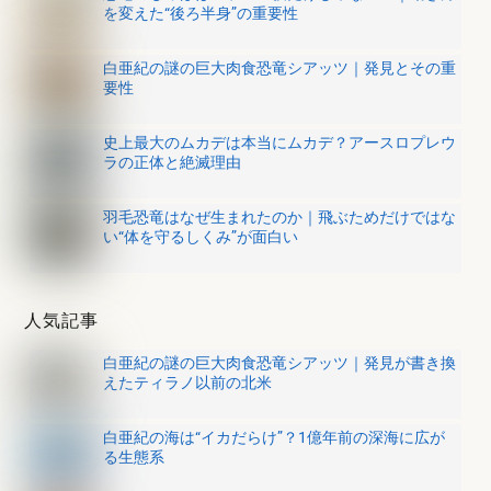
を変えた“後ろ半身”の重要性
白亜紀の謎の巨大肉食恐竜シアッツ｜発見とその重
要性
史上最大のムカデは本当にムカデ？アースロプレウ
ラの正体と絶滅理由
羽毛恐竜はなぜ生まれたのか｜飛ぶためだけではな
い“体を守るしくみ”が面白い
人気記事
白亜紀の謎の巨大肉食恐竜シアッツ｜発見が書き換
えたティラノ以前の北米
白亜紀の海は“イカだらけ”？1億年前の深海に広が
る生態系