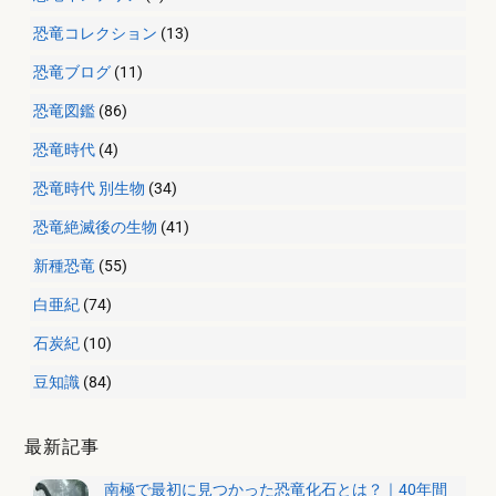
恐竜コレクション
(13)
恐竜ブログ
(11)
恐竜図鑑
(86)
恐竜時代
(4)
恐竜時代 別生物
(34)
恐竜絶滅後の生物
(41)
新種恐竜
(55)
白亜紀
(74)
石炭紀
(10)
豆知識
(84)
最新記事
南極で最初に見つかった恐竜化石とは？｜40年間