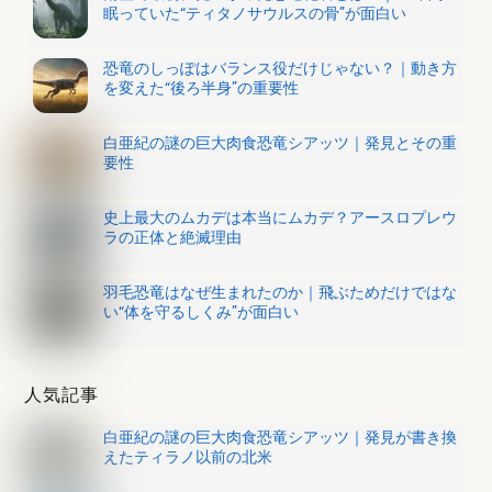
眠っていた“ティタノサウルスの骨”が面白い
恐竜のしっぽはバランス役だけじゃない？｜動き方
を変えた“後ろ半身”の重要性
白亜紀の謎の巨大肉食恐竜シアッツ｜発見とその重
要性
史上最大のムカデは本当にムカデ？アースロプレウ
ラの正体と絶滅理由
羽毛恐竜はなぜ生まれたのか｜飛ぶためだけではな
い“体を守るしくみ”が面白い
人気記事
白亜紀の謎の巨大肉食恐竜シアッツ｜発見が書き換
えたティラノ以前の北米