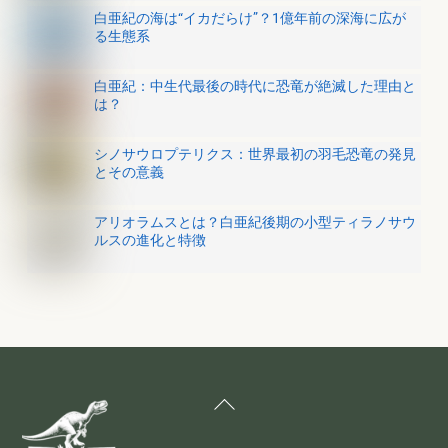
白亜紀の海は“イカだらけ”？1億年前の深海に広が
る生態系
白亜紀：中生代最後の時代に恐竜が絶滅した理由と
は？
シノサウロプテリクス：世界最初の羽毛恐竜の発見
とその意義
アリオラムスとは？白亜紀後期の小型ティラノサウ
ルスの進化と特徴
Back
To
Top