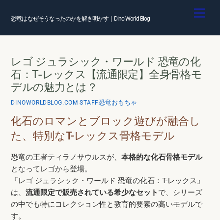
Skip
Men
to
恐竜はなぜそうなったのかを解き明かす｜Dino World Blog
content
レゴ ジュラシック・ワールド 恐竜の化
石：T-レックス【流通限定】全身骨格モ
デルの魅力とは？
恐竜おもちゃ
DINOWORLDBLOG.COM STAFF
化石のロマンとブロック遊びが融合し
た、特別なT-レックス骨格モデル
恐竜の王者ティラノサウルスが、
本格的な化石骨格モデル
となってレゴから登場。
『レゴ ジュラシック・ワールド 恐竜の化石：T-レックス』
は、
流通限定で販売されている希少なセット
で、シリーズ
の中でも特にコレクション性と教育的要素の高いモデルで
す。