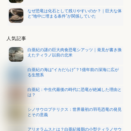
なぜ恐竜は化石として残りやすいのか？｜巨大な体
と“地中に埋まる条件”が関係していた
人気記事
白亜紀の謎の巨大肉食恐竜シアッツ｜発見が書き換
えたティラノ以前の北米
白亜紀の海は“イカだらけ”？1億年前の深海に広が
る生態系
白亜紀：中生代最後の時代に恐竜が絶滅した理由と
は？
シノサウロプテリクス：世界最初の羽毛恐竜の発見
とその意義
アリオラムスとは？白亜紀後期の小型ティラノサウ