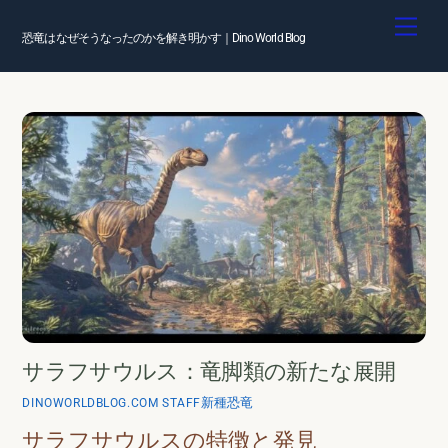
Skip
Men
to
恐竜はなぜそうなったのかを解き明かす｜Dino World Blog
content
サラフサウルス：竜脚類の新たな展開
新種恐竜
DINOWORLDBLOG.COM STAFF
サラフサウルスの特徴と発見