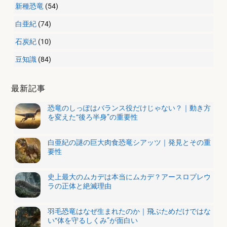
新種恐竜
(54)
白亜紀
(74)
石炭紀
(10)
豆知識
(84)
最新記事
恐竜のしっぽはバランス役だけじゃない？｜動き方
を変えた“後ろ半身”の重要性
白亜紀の謎の巨大肉食恐竜シアッツ｜発見とその重
要性
史上最大のムカデは本当にムカデ？アースロプレウ
ラの正体と絶滅理由
羽毛恐竜はなぜ生まれたのか｜飛ぶためだけではな
い“体を守るしくみ”が面白い