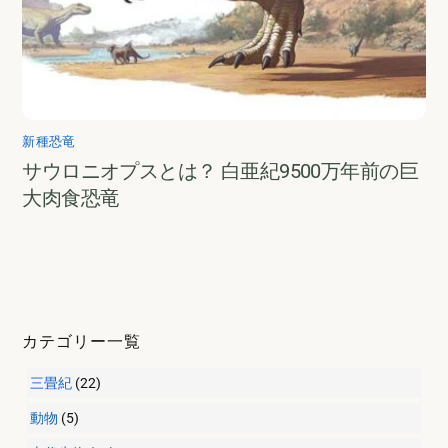
新種恐竜
サウロニオプスとは？ 白亜紀9500万年前の巨
大肉食恐竜
カテゴリー一覧
三畳紀
(22)
動物
(5)