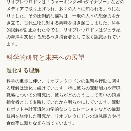
リオプレウロドンは『ウォーキングwithダイナソー』などの
メディアで取り上げられ、多くの人々に知られるようにな
りました。その圧倒的な描写は、一般の人々の想像力をか
き立て、古代生物に対する興味を引き起こしました。科学
的誤解が訂正された今でも、リオプレウロドンはジュラ紀
の海洋を支配する恐るべき捕食者として広く認識されてい
ます。
科学的研究と未来への展望
進化する理解
科学の進歩に伴い、リオプレウロドンの生態や行動に関す
る理解は進化し続けています。特に彼らの運動能力や狩猟
戦略についての研究は、彼らがどのようにして海中の頂点
捕食者として君臨していたかを明らかにしています。運動
ロボットや計算流体力学的なシミュレーションなどの最新
技術を駆使した研究が、リオプレウロドンの遊泳能力や捕
食効率に新たな光を当てています。