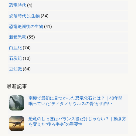
恐竜時代
(4)
恐竜時代 別生物
(34)
恐竜絶滅後の生物
(41)
新種恐竜
(55)
白亜紀
(74)
石炭紀
(10)
豆知識
(84)
最新記事
南極で最初に見つかった恐竜化石とは？｜40年間
眠っていた“ティタノサウルスの骨”が面白い
恐竜のしっぽはバランス役だけじゃない？｜動き方
を変えた“後ろ半身”の重要性