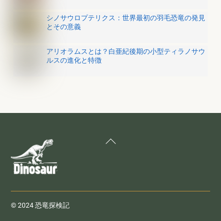
シノサウロプテリクス：世界最初の羽毛恐竜の発見
とその意義
アリオラムスとは？白亜紀後期の小型ティラノサウ
ルスの進化と特徴
Back
To
Top
© 2024 恐竜探検記