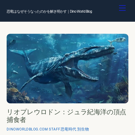
Skip
Men
to
恐竜はなぜそうなったのかを解き明かす｜Dino World Blog
content
リオプレウロドン：ジュラ紀海洋の頂点
捕食者
恐竜時代 別生物
DINOWORLDBLOG.COM STAFF