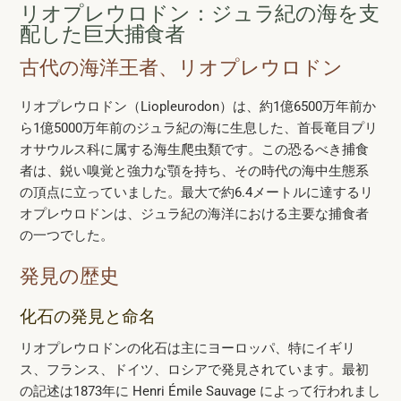
リオプレウロドン：ジュラ紀の海を支
配した巨大捕食者
古代の海洋王者、リオプレウロドン
リオプレウロドン（Liopleurodon）は、約1億6500万年前か
ら1億5000万年前のジュラ紀の海に生息した、首長竜目プリ
オサウルス科に属する海生爬虫類です。この恐るべき捕食
者は、鋭い嗅覚と強力な顎を持ち、その時代の海中生態系
の頂点に立っていました。最大で約6.4メートルに達するリ
オプレウロドンは、ジュラ紀の海洋における主要な捕食者
の一つでした。
発見の歴史
化石の発見と命名
リオプレウロドンの化石は主にヨーロッパ、特にイギリ
ス、フランス、ドイツ、ロシアで発見されています。最初
の記述は1873年に Henri Émile Sauvage によって行われまし