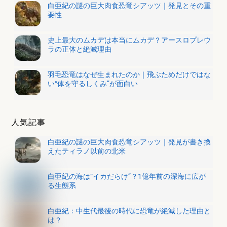
白亜紀の謎の巨大肉食恐竜シアッツ｜発見とその重
要性
史上最大のムカデは本当にムカデ？アースロプレウ
ラの正体と絶滅理由
羽毛恐竜はなぜ生まれたのか｜飛ぶためだけではな
い“体を守るしくみ”が面白い
人気記事
白亜紀の謎の巨大肉食恐竜シアッツ｜発見が書き換
えたティラノ以前の北米
白亜紀の海は“イカだらけ”？1億年前の深海に広が
る生態系
白亜紀：中生代最後の時代に恐竜が絶滅した理由と
は？