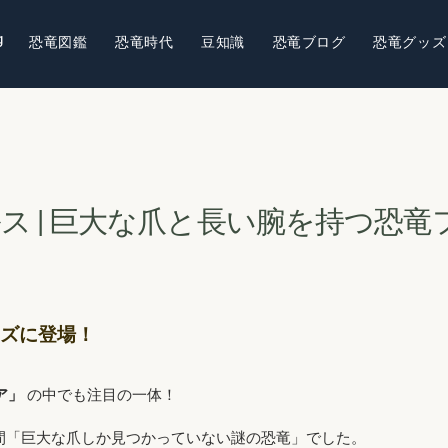
g
恐竜図鑑
恐竜時代
豆知識
恐竜ブログ
恐竜グッズ
イルス | 巨大な爪と長い腕を持つ恐竜
ーズに登場！
ア」
の中でも注目の一体！
い間「巨大な爪しか見つかっていない謎の恐竜」でした。