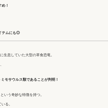
すめ！
イテムにも◎
に生息していた大型の草食恐竜。
れ、
トミモサウルス類であることが判明！
という奇妙な特徴を持つ。
ている。