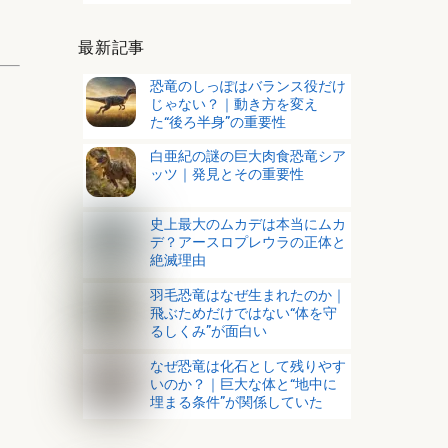
最新記事
恐竜のしっぽはバランス役だけ
じゃない？｜動き方を変え
た“後ろ半身”の重要性
白亜紀の謎の巨大肉食恐竜シア
ッツ｜発見とその重要性
史上最大のムカデは本当にムカ
デ？アースロプレウラの正体と
絶滅理由
羽毛恐竜はなぜ生まれたのか｜
飛ぶためだけではない“体を守
るしくみ”が面白い
なぜ恐竜は化石として残りやす
いのか？｜巨大な体と“地中に
埋まる条件”が関係していた