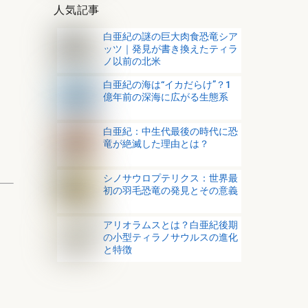
人気記事
白亜紀の謎の巨大肉食恐竜シア
ッツ｜発見が書き換えたティラ
ノ以前の北米
白亜紀の海は“イカだらけ”？1
億年前の深海に広がる生態系
白亜紀：中生代最後の時代に恐
竜が絶滅した理由とは？
シノサウロプテリクス：世界最
初の羽毛恐竜の発見とその意義
アリオラムスとは？白亜紀後期
の小型ティラノサウルスの進化
と特徴