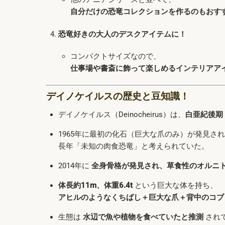
自分だけの恐竜コレクションを作るのもおす
恐竜好きの大人のデスクアイテムに！
コンパクトサイズなので、
仕事場や書斎に飾って楽しめるインテリアア
デイノケイルスの歴史と豆知識！
デイノケイルス（Deinocheirus）は、
白亜紀後期
1965年に最初の化石（巨大な爪のみ）が発見さ
長年「未知の肉食恐竜」と考えられていた。
2014年に
全身骨格が発見され、草食性のオルニ
体長約11m、体重6.4t
という巨大な体を持ち、
アヒルのようなくちばし＋巨大な爪＋背中のコブ
生態は
水辺で魚や植物を食べていたと推測
され