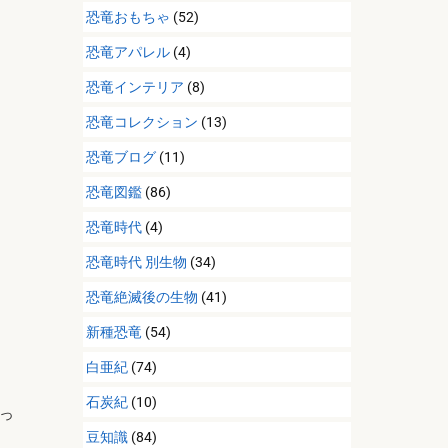
恐竜おもちゃ
(52)
恐竜アパレル
(4)
恐竜インテリア
(8)
恐竜コレクション
(13)
恐竜ブログ
(11)
恐竜図鑑
(86)
恐竜時代
(4)
恐竜時代 別生物
(34)
恐竜絶滅後の生物
(41)
新種恐竜
(54)
白亜紀
(74)
石炭紀
(10)
っ
豆知識
(84)