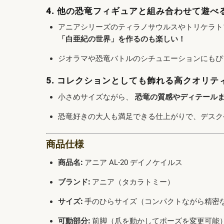
4. 他の恐竜フィギュアと組み合わせて遊べ
アニアシリーズのティラノサウルスやトリケラト
「白亜紀の世界」を作るのも楽しい！
ジオラマや恐竜バトルのシチュエーションにもぴ
5. コレクションとしても飾れる高クオリテ
小さめサイズながら、
恐竜の質感やディテール
恐竜好きの大人も満足できる仕上がりで、デスク
商品仕様
商品名:
アニア AL-20 デイノケイルス
ブランド:
アニア（タカラトミー）
サイズ:
手のひらサイズ（コンパクトながら精密
可動部分:
前脚（爪を動かしてポーズを変更可能