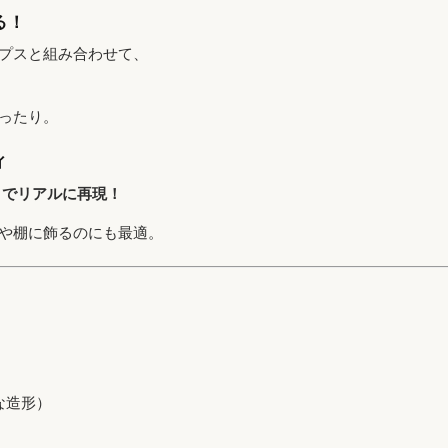
る！
プスと組み合わせて、
ったり。
ィ
までリアルに再現！
や棚に飾るのにも最適。
な造形）
）