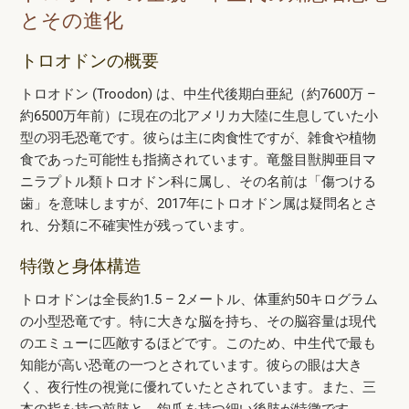
とその進化
トロオドンの概要
トロオドン (Troodon) は、中生代後期白亜紀（約7600万 –
約6500万年前）に現在の北アメリカ大陸に生息していた小
型の羽毛恐竜です。彼らは主に肉食性ですが、雑食や植物
食であった可能性も指摘されています。竜盤目獣脚亜目マ
ニラプトル類トロオドン科に属し、その名前は「傷つける
歯」を意味しますが、2017年にトロオドン属は疑問名とさ
れ、分類に不確実性が残っています。
特徴と身体構造
トロオドンは全長約1.5 – 2メートル、体重約50キログラム
の小型恐竜です。特に大きな脳を持ち、その脳容量は現代
のエミューに匹敵するほどです。このため、中生代で最も
知能が高い恐竜の一つとされています。彼らの眼は大き
く、夜行性の視覚に優れていたとされています。また、三
本の指を持つ前肢と、鉤爪を持つ細い後肢が特徴です。