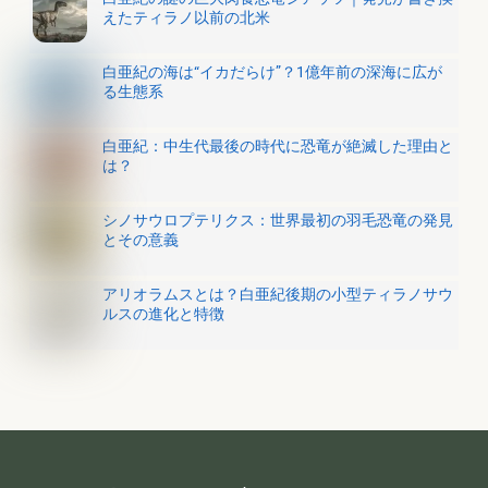
えたティラノ以前の北米
白亜紀の海は“イカだらけ”？1億年前の深海に広が
る生態系
白亜紀：中生代最後の時代に恐竜が絶滅した理由と
は？
シノサウロプテリクス：世界最初の羽毛恐竜の発見
とその意義
アリオラムスとは？白亜紀後期の小型ティラノサウ
ルスの進化と特徴
Back