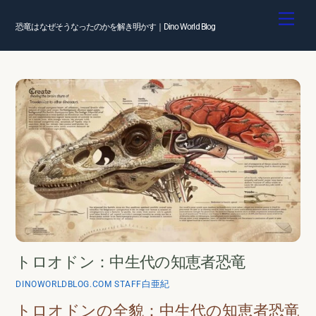
Skip
Men
to
恐竜はなぜそうなったのかを解き明かす｜Dino World Blog
content
トロオドン：中生代の知恵者恐竜
白亜紀
DINOWORLDBLOG.COM STAFF
トロオドンの全貌：中生代の知恵者恐竜