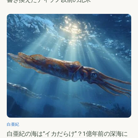
白亜紀
白亜紀の海は“イカだらけ”？1億年前の深海に