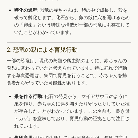
孵化の過程
: 恐竜の赤ちゃんは、卵の中で成長し、殻を
破って孵化します。化石から、卵の殻に穴を開けるため
の「卵歯」という特殊な構造が一部の恐竜にも存在して
いたことがわかっています。
2. 恐竜の親による育児行動
一部の恐竜は、現代の鳥類や爬虫類のように、赤ちゃんの
育児に関わっていたと考えられています。特に群れで行動
する草食恐竜は、集団で育児を行うことで、赤ちゃんを捕
食者から守っていた可能性があります。
巣を作る行動
: 化石の発見から、マイアサウラのように
巣を作り、赤ちゃんに餌を与えたり守ったりしていた種
が存在したことがわかっています。この名前も「良き母
トカゲ」を意味しており、育児行動の証拠として注目さ
れています。
集団育児
: 群れで生活していた恐竜たちは、集団で育児