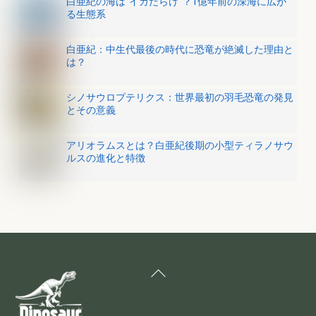
白亜紀の海は“イカだらけ”？1億年前の深海に広が
る生態系
白亜紀：中生代最後の時代に恐竜が絶滅した理由と
は？
シノサウロプテリクス：世界最初の羽毛恐竜の発見
とその意義
アリオラムスとは？白亜紀後期の小型ティラノサウ
ルスの進化と特徴
Back
To
Top