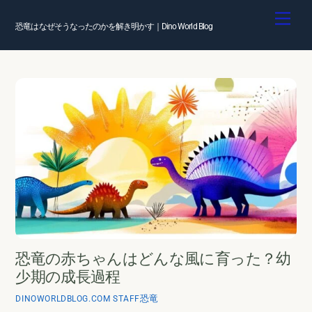
Skip
Men
to
恐竜はなぜそうなったのかを解き明かす｜Dino World Blog
content
恐竜の赤ちゃんはどんな風に育った？幼
少期の成長過程
恐竜
DINOWORLDBLOG.COM STAFF