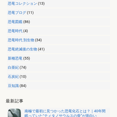
恐竜コレクション
(13)
恐竜ブログ
(11)
恐竜図鑑
(86)
恐竜時代
(4)
恐竜時代 別生物
(34)
恐竜絶滅後の生物
(41)
新種恐竜
(55)
白亜紀
(74)
石炭紀
(10)
豆知識
(84)
最新記事
南極で最初に見つかった恐竜化石とは？｜40年間
眠っていた“ティタノサウルスの骨”が面白い