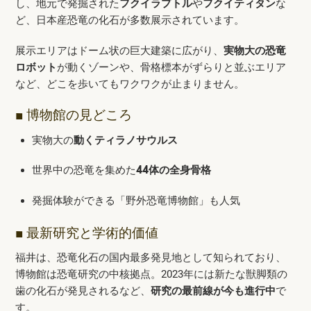
し、地元で発掘された
フクイラプトル
や
フクイティタン
な
ど、日本産恐竜の化石が多数展示されています。
展示エリアはドーム状の巨大建築に広がり、
実物大の恐竜
ロボット
が動くゾーンや、骨格標本がずらりと並ぶエリア
など、どこを歩いてもワクワクが止まりません。
■ 博物館の見どころ
実物大の
動くティラノサウルス
世界中の恐竜を集めた
44体の全身骨格
発掘体験ができる「野外恐竜博物館」も人気
■ 最新研究と学術的価値
福井は、恐竜化石の国内最多発見地として知られており、
博物館は恐竜研究の中核拠点。2023年には新たな獣脚類の
歯の化石が発見されるなど、
研究の最前線が今も進行中
で
す。