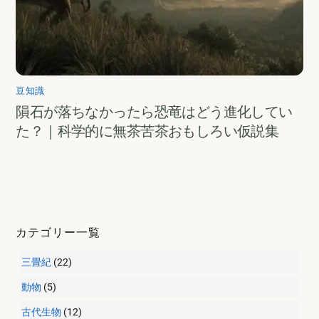
豆知識
隕石が落ちなかったら恐竜はどう進化してい
た？｜科学的に無茶苦茶おもしろい仮説集
カテゴリー一覧
三畳紀
(22)
動物
(5)
古代生物
(12)