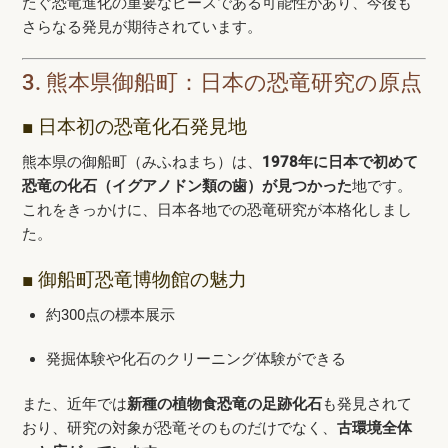
たぐ恐竜進化の重要なピースである可能性があり、今後も
さらなる発見が期待されています。
3. 熊本県御船町：日本の恐竜研究の原点
■ 日本初の恐竜化石発見地
熊本県の御船町（みふねまち）は、
1978年に日本で初めて
恐竜の化石（イグアノドン類の歯）が見つかった
地です。
これをきっかけに、日本各地での恐竜研究が本格化しまし
た。
■ 御船町恐竜博物館の魅力
約300点の標本展示
発掘体験や化石のクリーニング体験ができる
また、近年では
新種の植物食恐竜の足跡化石
も発見されて
おり、研究の対象が恐竜そのものだけでなく、
古環境全体