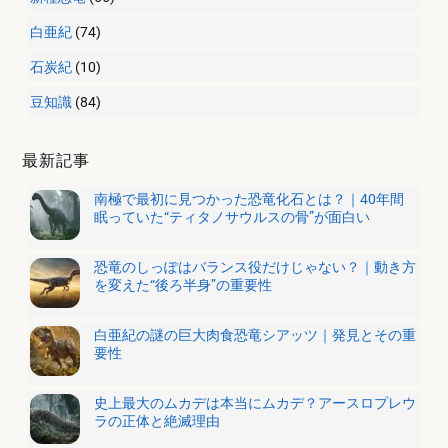
白亜紀
(74)
石炭紀
(10)
豆知識
(84)
最新記事
南極で最初に見つかった恐竜化石とは？｜40年間
眠っていた“ティタノサウルスの骨”が面白い
恐竜のしっぽはバランス役だけじゃない？｜動き方
を変えた“後ろ半身”の重要性
白亜紀の謎の巨大肉食恐竜シアッツ｜発見とその重
要性
史上最大のムカデは本当にムカデ？アースロプレウ
ラの正体と絶滅理由