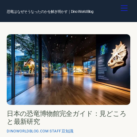
Skip
Men
to
恐竜はなぜそうなったのかを解き明かす｜Dino World Blog
content
日本の恐竜博物館完全ガイド：見どころ
と最新研究
豆知識
DINOWORLDBLOG.COM STAFF