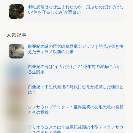
羽毛恐竜はなぜ生まれたのか｜飛ぶためだけではな
い“体を守るしくみ”が面白い
人気記事
白亜紀の謎の巨大肉食恐竜シアッツ｜発見が書き換
えたティラノ以前の北米
白亜紀の海は“イカだらけ”？1億年前の深海に広が
る生態系
白亜紀：中生代最後の時代に恐竜が絶滅した理由と
は？
シノサウロプテリクス：世界最初の羽毛恐竜の発見
とその意義
アリオラムスとは？白亜紀後期の小型ティラノサウ
ルスの進化と特徴