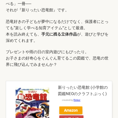
べる」一冊──
それが『新りったい恐竜館』です。
恐竜好きの子どもが夢中になるだけでなく、保護者にとっ
ても“楽しく学べる知育アイテム”として最適。
本を読み終えても、
手元に残る立体作品
が、遊びと学びを
深めてくれます。
プレゼントや雨の日の室内遊びにもぴったり。
お子さまの好奇心をぐんぐん育てるこの図鑑で、恐竜の世
界に飛び込んでみませんか？
新りったい恐竜館 (小学館の
図鑑NEOのクラフトぶっく)
created by
Rinker
Amazon