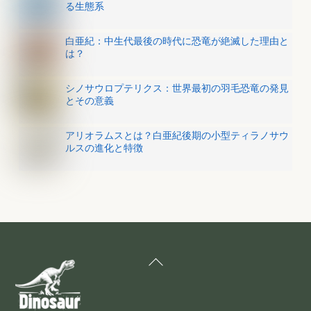
る生態系
白亜紀：中生代最後の時代に恐竜が絶滅した理由と
は？
シノサウロプテリクス：世界最初の羽毛恐竜の発見
とその意義
アリオラムスとは？白亜紀後期の小型ティラノサウ
ルスの進化と特徴
Back
To
Top