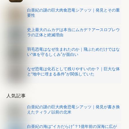
白亜紀の謎の巨大肉食恐竜シアッツ｜発見とその重
要性
史上最大のムカデは本当にムカデ？アースロプレウ
ラの正体と絶滅理由
羽毛恐竜はなぜ生まれたのか｜飛ぶためだけではな
い“体を守るしくみ”が面白い
なぜ恐竜は化石として残りやすいのか？｜巨大な体
と“地中に埋まる条件”が関係していた
人気記事
白亜紀の謎の巨大肉食恐竜シアッツ｜発見が書き換
えたティラノ以前の北米
白亜紀の海は“イカだらけ”？1億年前の深海に広が