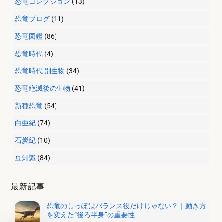
恐竜コレクション
(13)
恐竜ブログ
(11)
恐竜図鑑
(86)
恐竜時代
(4)
恐竜時代 別生物
(34)
恐竜絶滅後の生物
(41)
新種恐竜
(54)
白亜紀
(74)
石炭紀
(10)
豆知識
(84)
最新記事
恐竜のしっぽはバランス役だけじゃない？｜動き方
を変えた“後ろ半身”の重要性