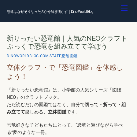
Skip
Men
to
恐竜はなぜそうなったのかを解き明かす｜Dino World Blog
content
新りったい恐竜館｜人気のNEOクラフト
ぶっくで恐竜を組み立てて学ぼう
恐竜図鑑
DINOWORLDBLOG.COM STAFF
立体クラフトで「恐竜図鑑」を体感し
よう！
『新りったい恐竜館』は、小学館の人気シリーズ「図鑑
NEO」のクラフトブック。
ただ読むだけの図鑑ではなく、自分で
切って・折って・組
み立てて
楽しめる、
立体図鑑
です。
恐竜好きな子どもたちにとって、“恐竜と遊びながら学べ
る”夢のような一冊。