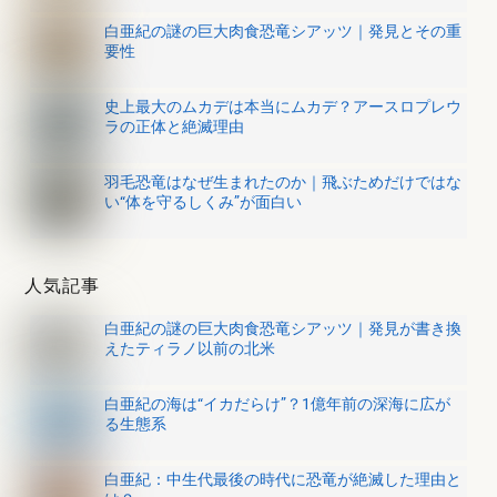
白亜紀の謎の巨大肉食恐竜シアッツ｜発見とその重
要性
史上最大のムカデは本当にムカデ？アースロプレウ
ラの正体と絶滅理由
羽毛恐竜はなぜ生まれたのか｜飛ぶためだけではな
い“体を守るしくみ”が面白い
人気記事
白亜紀の謎の巨大肉食恐竜シアッツ｜発見が書き換
えたティラノ以前の北米
白亜紀の海は“イカだらけ”？1億年前の深海に広が
る生態系
白亜紀：中生代最後の時代に恐竜が絶滅した理由と