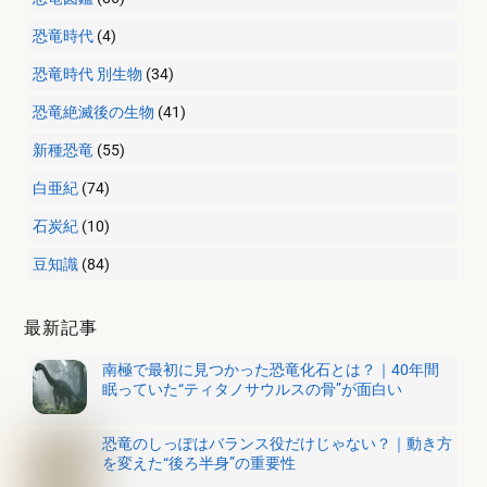
恐竜時代
(4)
恐竜時代 別生物
(34)
恐竜絶滅後の生物
(41)
新種恐竜
(55)
白亜紀
(74)
石炭紀
(10)
豆知識
(84)
最新記事
南極で最初に見つかった恐竜化石とは？｜40年間
眠っていた“ティタノサウルスの骨”が面白い
恐竜のしっぽはバランス役だけじゃない？｜動き方
を変えた“後ろ半身”の重要性