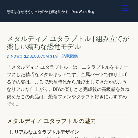
Skip
Men
to
恐竜はなぜそうなったのかを解き明かす｜Dino World Blog
content
メタルディノ ユタラプトル | 組み立てが
楽しい精巧な恐竜モデル
恐竜図鑑
DINOWORLDBLOG.COM STAFF
「メタルディノ ユタラプトル」は、ユタラプトルをモチー
フにした精巧なメタルキットです。金属パーツで作り上げ
るその姿は、まるで恐竜時代から飛び出してきたかのよう
なリアルな仕上がり。DIYの楽しさと完成後の高級感を兼ね
備えたこの商品は、恐竜ファンやクラフト好きにおすすめ
です。
メタルディノ ユタラプトルの魅力
リアルなユタラプトルデザイン