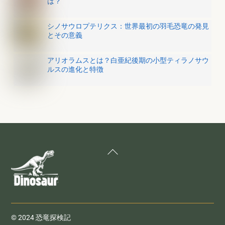
は？
シノサウロプテリクス：世界最初の羽毛恐竜の発見
とその意義
アリオラムスとは？白亜紀後期の小型ティラノサウ
ルスの進化と特徴
Back
To
Top
© 2024 恐竜探検記